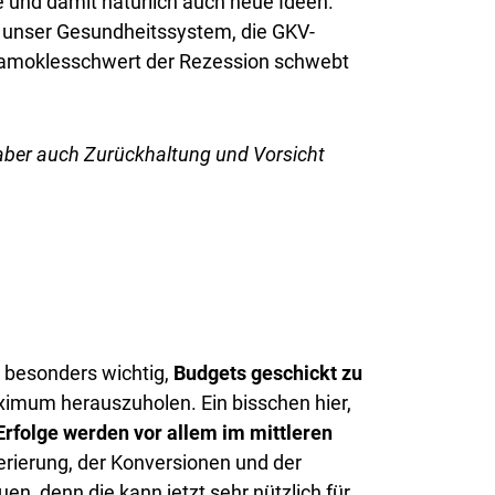
 und damit natürlich auch neue Ideen.
, unser Gesundheitssystem, die GKV-
 Damoklesschwert der Rezession schwebt
aber auch Zurückhaltung und Vorsicht
s besonders wichtig,
Budgets geschickt zu
mum herauszuholen. Ein bisschen hier,
 Erfolge werden vor allem im mittleren
erierung, der Konversionen und der
en, denn die kann jetzt sehr nützlich für