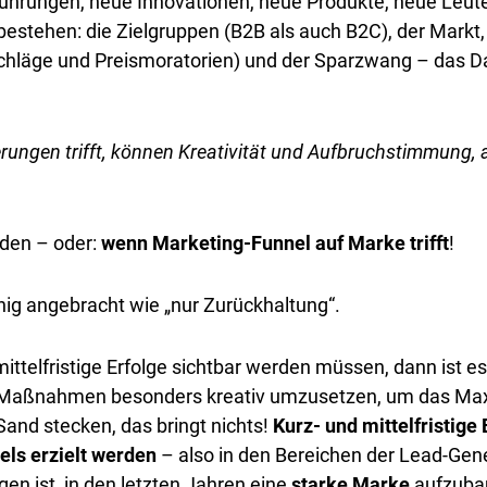
hrungen, neue Innovationen, neue Produkte, neue Leute
estehen: die Zielgruppen (B2B als auch B2C), der Markt
bschläge und Preismoratorien) und der Sparzwang – das
ngen trifft, können Kreativität und Aufbruchstimmung, 
nden – oder:
wenn Marketing-Funnel auf Marke trifft
!
nig angebracht wie „nur Zurückhaltung“.
ittelfristige Erfolge sichtbar werden müssen, dann ist e
n Maßnahmen besonders kreativ umzusetzen, um das Maxi
Sand stecken, das bringt nichts!
Kurz- und mittelfristige
ls erzielt werden
– also in den Bereichen der Lead-Gen
n ist, in den letzten Jahren eine
starke Marke
aufzubau