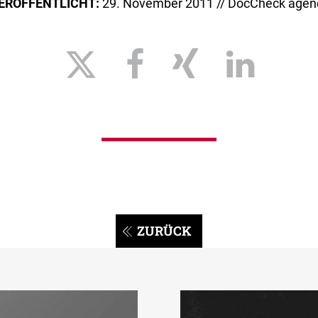
ERÖFFENTLICHT:
29. November 2011 // DocCheck agen
ZURÜCK