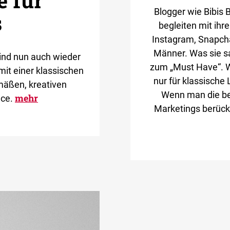
 für
Blogger wie Bibis 
s
begleiten mit ihr
Instagram, Snapcha
Männer. Was sie s
sind nun auch wieder
zum „Must Have“. W
mit einer klassischen
nur für klassische 
mäßen, kreativen
Wenn man die be
mehr
ace.
Marketings berücksi