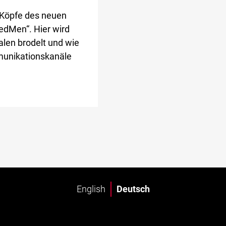
 Köpfe des neuen
edMen“. Hier wird
alen brodelt und wie
unikationskanäle
English
Deutsch