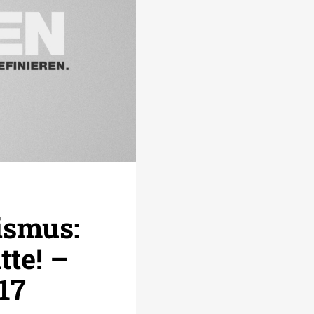
ismus:
tte! –
17