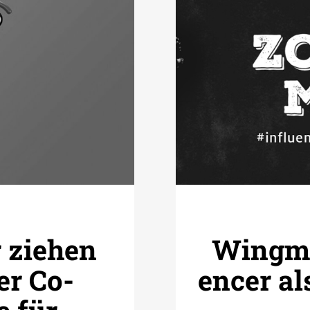
r ziehen
Wingman
er Co­
encer al