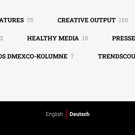
EATURES
75
CREATIVE OUTPUT
150
3
HEALTHY MEDIA
10
PRESS
OS DMEXCO-KOLUMNE
7
TRENDSCO
English
Deutsch