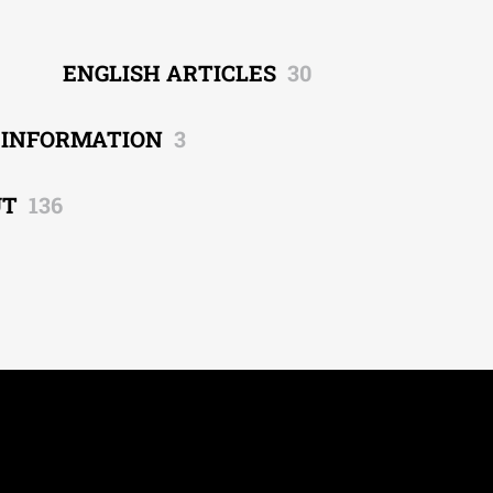
ENGLISH ARTICLES
30
EINFORMATION
3
UT
136