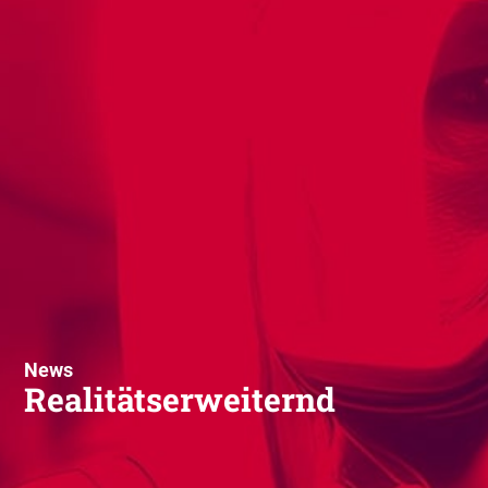
News
Realitätserweiternd