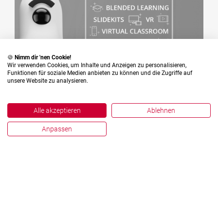
🍪
Nimm dir 'nen Cookie!
Wir verwenden Cookies, um Inhalte und Anzeigen zu personalisieren,
Funktionen für soziale Medien anbieten zu können und die Zugriffe auf
unsere Website zu analysieren.
TRENDSCOUT
Alle akzeptieren
Ablehnen
Der antwerpes Trendcheck
von der LEARNTEC 2019
Anpassen
Die LEARNTEC 2019 war geprägt von
zukunftsweisenden Technologien, die das
Lernen nachhaltig verändern. In der AR und VR
Area wurden Besucher in neue Welten entführt
wo Inhalte virtuell greifbar wurden. Für uns
blieb leider die Zielgruppe bei vielen