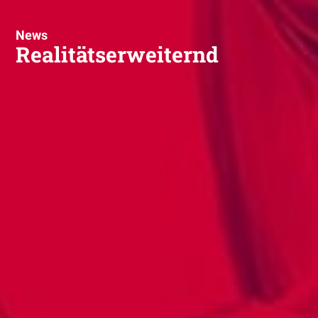
News
Realitätserweiternd