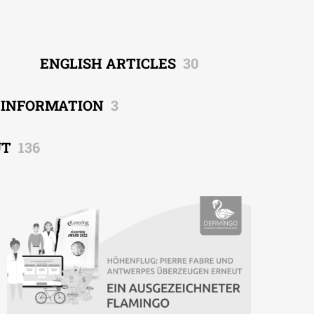
ENGLISH ARTICLES
30
EINFORMATION
3
UT
136