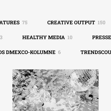
EATURES
75
CREATIVE OUTPUT
150
3
HEALTHY MEDIA
10
PRESS
OS DMEXCO-KOLUMNE
6
TRENDSCO