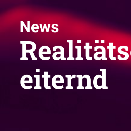
News
Realität
eiternd