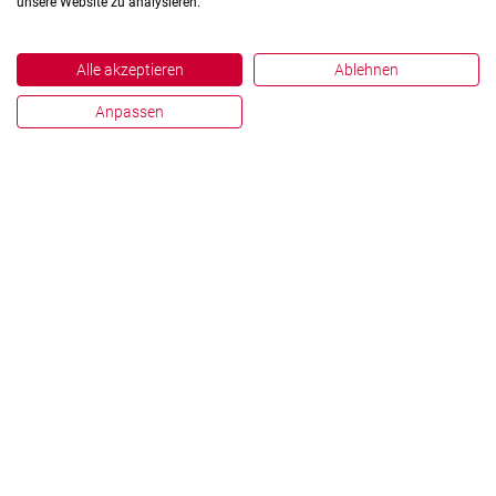
unsere Website zu analysieren.
Alle akzeptieren
Ablehnen
Anpassen
Impressum
Datenschutz
Hinweisgebersystem