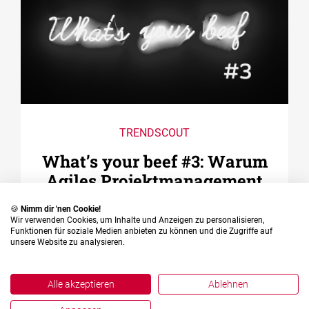
TRENDSCOUT
What’s your beef #3: Warum
Agiles Projektmanagement
auch nach Ihrem
🍪
Nimm dir 'nen Cookie!
Geschmack sein könnte
Wir verwenden Cookies, um Inhalte und Anzeigen zu personalisieren,
Funktionen für soziale Medien anbieten zu können und die Zugriffe auf
unsere Website zu analysieren.
Agiles Projektmanagement (APM) passt zu
jedem Etat. An sich ein Widerspruch, das
Alle akzeptieren
Ablehnen
Budget lässt sich jedoch auch bei agilen
mehr
Projekten steuern.