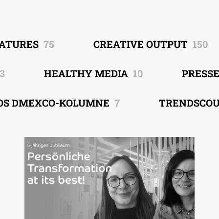
EATURES
75
CREATIVE OUTPUT
150
3
HEALTHY MEDIA
10
PRESS
OS DMEXCO-KOLUMNE
7
TRENDSCO