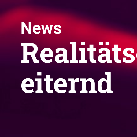
News
Realität
eiternd