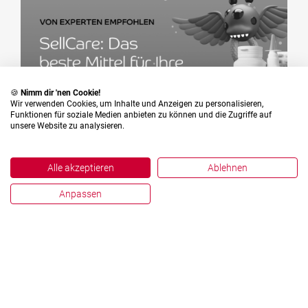
🍪
Nimm dir 'nen Cookie!
Wir verwenden Cookies, um Inhalte und Anzeigen zu personalisieren,
Funktionen für soziale Medien anbieten zu können und die Zugriffe auf
unsere Website zu analysieren.
CREATIVE OUTPUT
Alle akzeptieren
Ablehnen
SellCare: Das beste Mittel
Anpassen
für Ihre e-Commerce-
Strategie
Wenn sich die e-Commerce-Strategie schwach
und ausgelaugt anfühlt, ist es an der Zeit
einen Experten zu konsultieren. Denn die