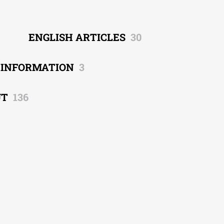
ENGLISH ARTICLES
30
EINFORMATION
3
UT
136