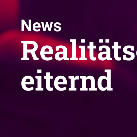
News
Realität
eiternd