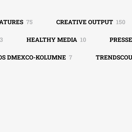
EATURES
75
CREATIVE OUTPUT
150
3
HEALTHY MEDIA
10
PRESS
OS DMEXCO-KOLUMNE
7
TRENDSCO