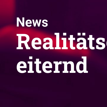
News
Realität
eiternd