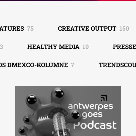
EATURES
75
CREATIVE OUTPUT
150
3
HEALTHY MEDIA
10
PRESS
OS DMEXCO-KOLUMNE
7
TRENDSCO