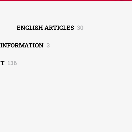
ENGLISH ARTICLES
30
EINFORMATION
3
UT
136