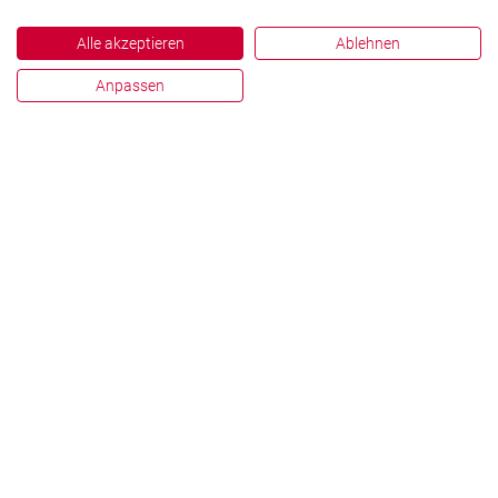
Alle akzeptieren
Ablehnen
Anpassen
Impressum
Datenschutz
Hinweisgebersystem
Zahlen und Fakten