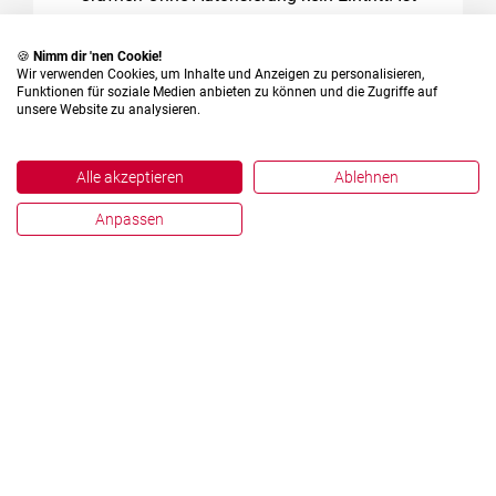
also eine Auffindbarkeit LogIn-geschützter
Inhalte in den organischen Suchergebnissen
🍪
Nimm dir 'nen Cookie!
mehr
von Google & Co. ausgeschlossen?
Wir verwenden Cookies, um Inhalte und Anzeigen zu personalisieren,
Funktionen für soziale Medien anbieten zu können und die Zugriffe auf
unsere Website zu analysieren.
Alle akzeptieren
Ablehnen
Anpassen
English
Deutsch