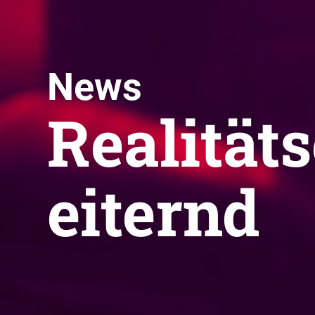
News
Realität
eiternd