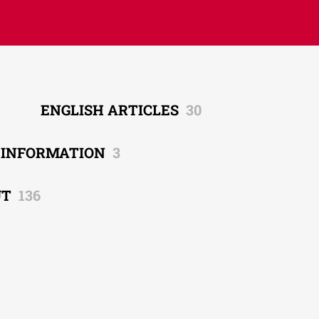
ENGLISH ARTICLES
30
EINFORMATION
3
UT
136