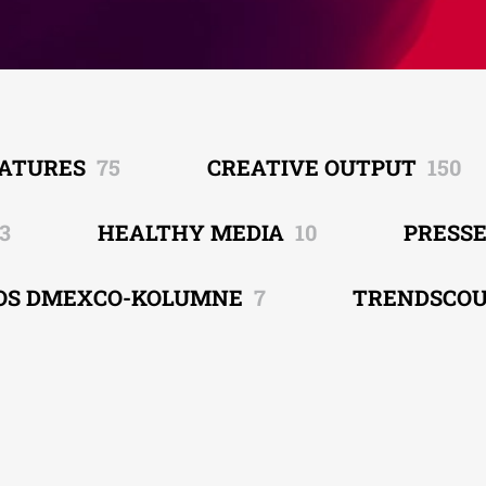
EATURES
75
CREATIVE OUTPUT
150
3
HEALTHY MEDIA
10
PRESS
OS DMEXCO-KOLUMNE
7
TRENDSCO