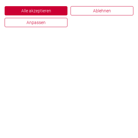
Alle akzeptieren
Ablehnen
Anpassen
Impressum
Datenschutz
Hinweisgebersystem
Zahlen und Fakten