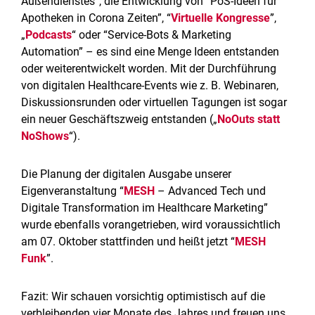
Außendienstes”, die Entwicklung von “PoS-Ideen für
Apotheken in Corona Zeiten”, “
Virtuelle Kongresse
”,
„
Podcasts
“ oder “Service-Bots & Marketing
Automation” – es sind eine Menge Ideen entstanden
oder weiterentwickelt worden. Mit der Durchführung
von digitalen Healthcare-Events wie z. B. Webinaren,
Diskussionsrunden oder virtuellen Tagungen ist sogar
ein neuer Geschäftszweig entstanden („
NoOuts statt
NoShows
“).
Die Planung der digitalen Ausgabe unserer
Eigenveranstaltung “
MESH
– Advanced Tech und
Digitale Transformation im Healthcare Marketing”
wurde ebenfalls vorangetrieben, wird voraussichtlich
am 07. Oktober stattfinden und heißt jetzt “
MESH
Funk
”.
Fazit: Wir schauen vorsichtig optimistisch auf die
verbleibenden vier Monate des Jahres und freuen uns