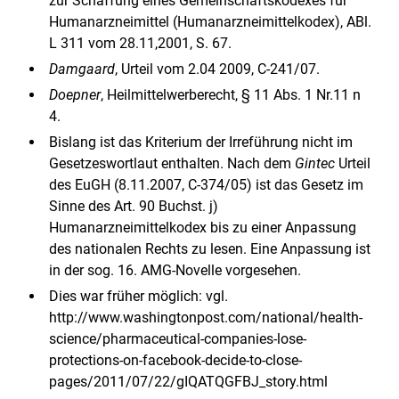
zur Schaffung eines Gemeinschaftskodexes für
Humanarzneimittel (Humanarzneimittelkodex), ABl.
L 311 vom 28.11,2001, S. 67.
Damgaard
, Urteil vom 2.04 2009, C-241/07.
Doepner
, Heilmittelwerberecht, § 11 Abs. 1 Nr.11 n
4.
Bislang ist das Kriterium der Irreführung nicht im
Gesetzeswortlaut enthalten. Nach dem
Gintec
Urteil
des EuGH (8.11.2007, C-374/05) ist das Gesetz im
Sinne des Art. 90 Buchst. j)
Humanarzneimittelkodex bis zu einer Anpassung
des nationalen Rechts zu lesen. Eine Anpassung ist
in der sog. 16. AMG-Novelle vorgesehen.
Dies war früher möglich: vgl.
http://www.washingtonpost.com/national/health-
science/pharmaceutical-companies-lose-
protections-on-facebook-decide-to-close-
pages/2011/07/22/gIQATQGFBJ_story.html