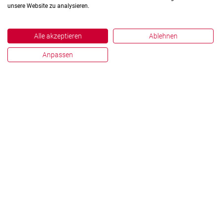
unsere Website zu analysieren.
Alle akzeptieren
Ablehnen
Anpassen
Impressum
Datenschutz
Hinweisgebersystem
Zahlen und Fakten