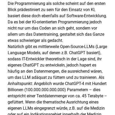
Die Programmierung als solche scheint auf den ersten
Blick prädestiniert zu sein für den Einsatz von KI,
basiert diese doch ebenfalls auf Software-Entwicklung.
Da es bei der KI-orientierten Programmierung jedoch
nicht nur um das Coden an sich geht, sondern vor
allem um das Datentraining, gestaltet sich das Ganze
etwas schwieriger als gedacht.
Natürlich gibt es mittlerweile Open-Source-LLMs (Large
Language Models, auf denen z.B. ChatGPT basiert),
sodass IT-Entwickler theoretisch in der Lage sind, ihr
eigenes ChatGPT zu entwickeln, jedoch hapert es
häufig an den Datenmengen, die ausreichend wären,
um das LLM adäquat zu füttern und zu trainieren. Als
Anhaltspunkt: Angeblich wurde ChatGPT-4 mit Hundert
Billionen (100.000.000.000.000) Parametern – dies
entspricht einer Textdatenmenge von ca. 45 Terabyte –
gefüttert. Wenn die thematische Ausrichtung eines
eigenen LLMs eingegrenzt würde, z.B. auf die Medizin
oder auf ein Indikationsgebiet innerhalb der Medizin,