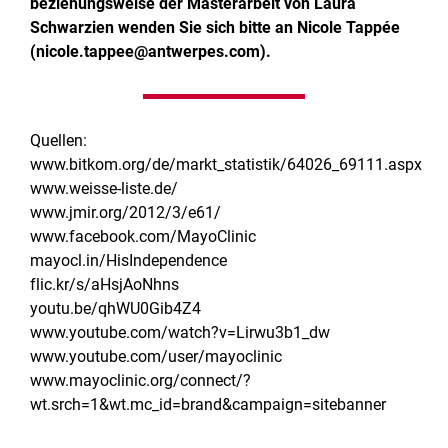
beziehungsweise der Masterarbeit von Laura
Schwarzien wenden Sie sich bitte an Nicole Tappée
(nicole.tappee@antwerpes.com).
Quellen:
www.bitkom.org/de/markt_statistik/64026_69111.aspx
www.weisse-liste.de/
www.jmir.org/2012/3/e61/
www.facebook.com/MayoClinic
mayocl.in/HisIndependence
flic.kr/s/aHsjAoNhns
youtu.be/qhWU0Gib4Z4
www.youtube.com/watch?v=Lirwu3b1_dw
www.youtube.com/user/mayoclinic
www.mayoclinic.org/connect/?
wt.srch=1&wt.mc_id=brand&campaign=sitebanner