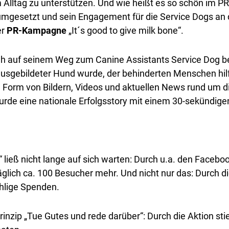
Alltag zu unterstützen. Und wie heißt es so schön im PR
 umgesetzt und sein Engagement für die Service Dogs an d
er
PR-Kampagne
„It´s good to give milk bone“.
h auf seinem Weg zum Canine Assistants Service Dog be
usgebildeter Hund wurde, der behinderten Menschen hilft
 Form von Bildern, Videos und aktuellen News rund um d
rde eine nationale Erfolgsstory mit einem 30-sekündige
e“ ließ nicht lange auf sich warten: Durch u.a. den Faceb
glich ca. 100 Besucher mehr. Und nicht nur das: Durch di
hlige Spenden.
rinzip „Tue Gutes und rede darüber“: Durch die Aktion sti