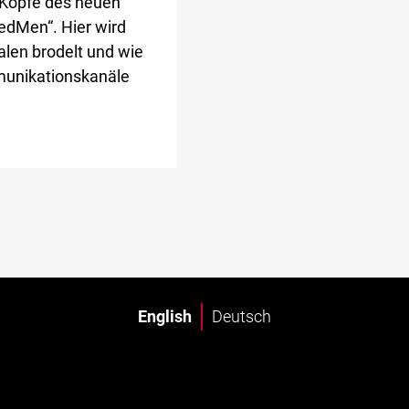
 Köpfe des neuen
edMen“. Hier wird
alen brodelt und wie
unikationskanäle
English
Deutsch