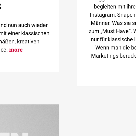
s
begleiten mit ihr
Instagram, Snapcha
Männer. Was sie s
sind nun auch wieder
zum „Must Have“. W
mit einer klassischen
nur für klassische 
mäßen, kreativen
Wenn man die be
more
ace.
Marketings berücksi