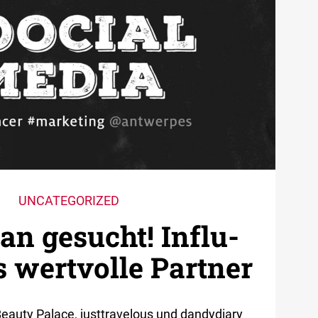
UNCATEGORIZED
 gesucht! ­Influ­
s wertvolle Partner
Beauty Palace, justtravelous und dandydiary