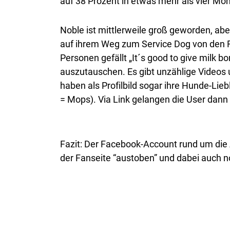
auf 38 Prozent in etwas mehr als vier Mo
Noble ist mittlerweile groß geworden, ab
auf ihrem Weg zum Service Dog von den F
Personen gefällt „It´s good to give milk 
auszutauschen. Es gibt unzählige Videos 
haben als Profilbild sogar ihre Hunde-Li
= Mops). Via Link gelangen die User dann
Fazit: Der Facebook-Account rund um die A
der Fanseite “austoben” und dabei auch no