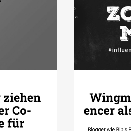
r ziehen
Wingman
er Co­
encer al
 für
Blogger wie Bibis 