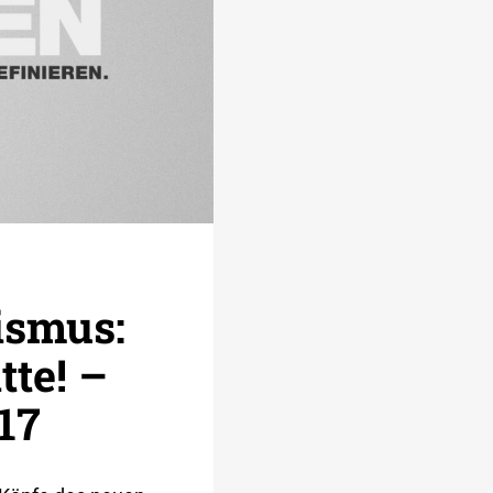
ismus:
tte! –
17