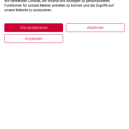
Wir verwenden Cookies, um Inhalte und Anzeigen zu personalisieren,
Funktionen für soziale Medien anbieten zu können und die Zugriffe auf
unsere Website zu analysieren.
Alle akzeptieren
Ablehnen
Anpassen
Imprint
Data Protection
Facts and Figures